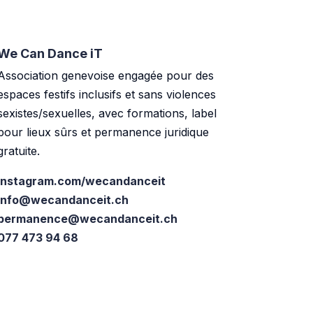
We Can Dance iT
Association genevoise engagée pour des
espaces festifs inclusifs et sans violences
sexistes/sexuelles, avec formations, label
pour lieux sûrs et permanence juridique
gratuite.
instagram.com/wecandanceit
info@wecandanceit.ch
permanence@wecandanceit.ch
077 473 94 68